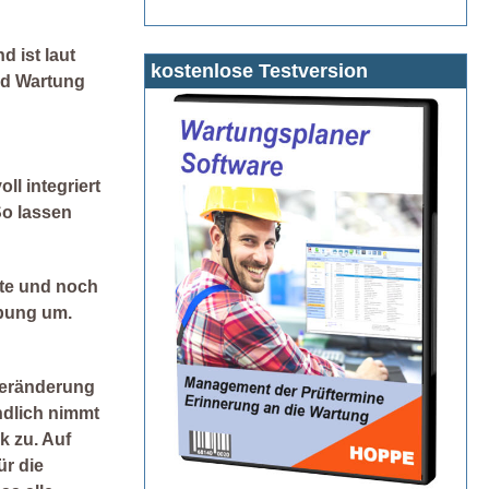
 ist laut
kostenlose Testversion
und Wartung
l integriert
So lassen
rte und noch
abung um.
Veränderung
ndlich nimmt
k zu. Auf
ür die