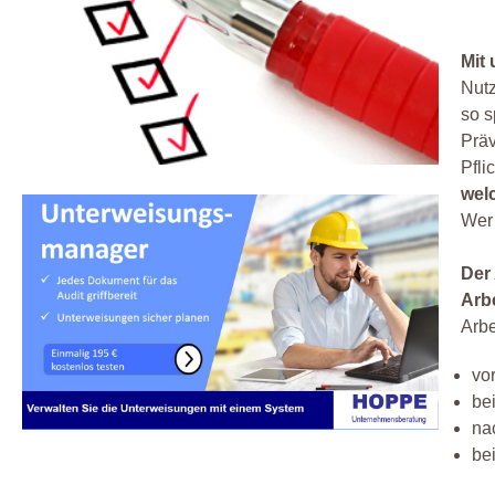
Mit
Nutz
so s
Präv
Pfli
wel
Wer 
Der
Arb
Arbe
vo
be
na
be