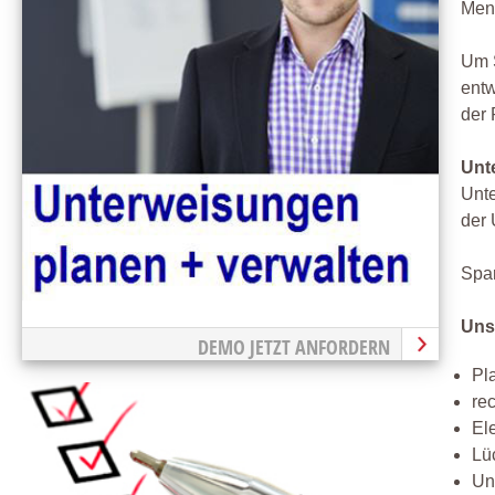
Meng
Um S
entw
der 
Unt
Unte
der 
Spar
Uns
DEMO JETZT ANFORDERN
Pl
re
El
Lü
Un