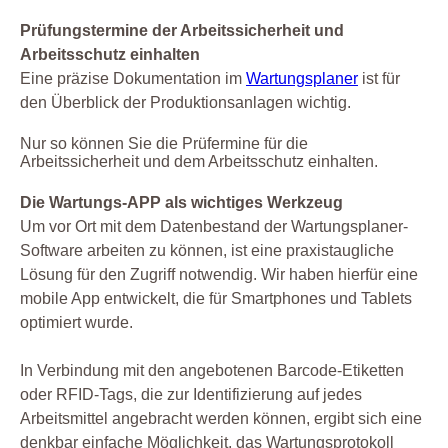
Gesetz
Prüfungstermine der Arbeitssicherheit und
Instandhaltung
Arbeitsschutz einhalten
Eine präzise Dokumentation im
Wartungsplaner
ist für
Leiterprüfung
den Überblick der Produktionsanlagen wichtig.
Organisation
Nur so können Sie die Prüfermine für die
Produktion
Arbeitssicherheit und dem Arbeitsschutz einhalten.
Prüfen
Die Wartungs-APP als wichtiges Werkzeug
Prüfmittel Messmittel
Um vor Ort mit dem Datenbestand der Wartungsplaner-
Prüfplaner
Software arbeiten zu können, ist eine praxistaugliche
Prüfung
Lösung für den Zugriff notwendig. Wir haben hierfür eine
mobile App entwickelt, die für Smartphones und Tablets
Prüfung Arbeitsmittel
optimiert wurde.
Prüfung Fuhrpark
Reparatur
In Verbindung mit den angebotenen Barcode-Etiketten
Service
oder RFID-Tags, die zur Identifizierung auf jedes
Arbeitsmittel angebracht werden können, ergibt sich eine
Sicherheit
denkbar einfache Möglichkeit, das Wartungsprotokoll