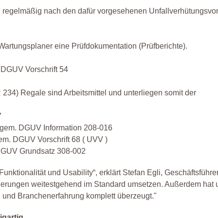
tel regelmäßig nach den dafür vorgesehenen Unfallverhütungsvor
 Wartungsplaner eine Prüfdokumentation (Prüfberichte).
DGUV Vorschrift 54
4) Regale sind Arbeitsmittel und unterliegen somit der
7
te gem. DGUV Information 208-016
em. DGUV Vorschrift 68 ( UVV )
DGUV Grundsatz 308-002
nktionalität und Usability“, erklärt Stefan Egli, Geschäftsführer
rderungen weitestgehend im Standard umsetzen. Außerdem hat 
g und Branchenerfahrung komplett überzeugt."
igartig