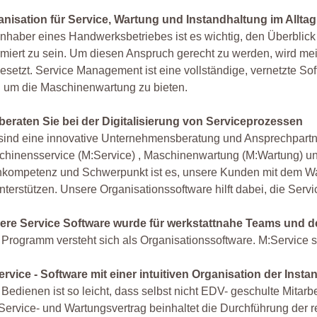
anisation für Service, Wartung und Instandhaltung im Alltag
Inhaber eines Handwerksbetriebes ist es wichtig, den Überblic
rmiert zu sein. Um diesen Anspruch gerecht zu werden, wird me
esetzt. Service Management ist eine vollständige, vernetzte S
 um die Maschinenwartung zu bieten.
 beraten Sie bei der Digitalisierung von Serviceprozessen
sind eine innovative Unternehmensberatung und Ansprechpartn
hinensservice (M:Service) , Maschinenwartung (M:Wartung) un
kompetenz und Schwerpunkt ist es, unsere Kunden mit dem Wart
nterstützen. Unsere Organisationssoftware hilft dabei, die Servi
ere Service Software wurde für werkstattnahe Teams und de
Programm versteht sich als Organisationssoftware. M:Service 
rvice - Software mit einer intuitiven Organisation der Inst
Bedienen ist so leicht, dass selbst nicht EDV- geschulte Mitarb
Service- und Wartungsvertrag beinhaltet die Durchführung der 