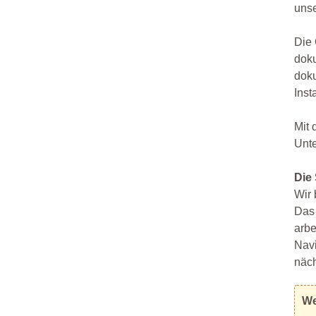
unse
Die 
doku
doku
Inst
Mit 
Unt
Die
Wir 
Das 
arbe
Navi
näc
We