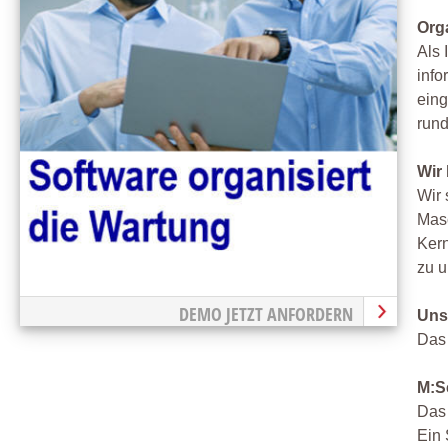
Org
Als 
info
eing
rund
Wir
Wir 
Masc
Kern
zu u
DEMO JETZT ANFORDERN
Uns
Das 
M:Se
Das 
Ein 