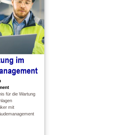
m
ment
is für die Wartung
nlagen
iker mit
äudemanagement