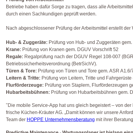
Betriebe haben dafür Sorge zu tragen, dass alle Arbeitsmit
durch einen Sachkundigen geprüft werden.
Nach abgeschlossener Prüfung der Arbeitsmittel erstellt der
Hub- & Zuggeräte:
Prüfung von Hub- und Zuggeräten gem. 
Krane:
Prüfung von Kranen gem. DGUV Vorschrift 52
Regale:
Regalprüfung nach der DGUV Regel 108-007 (BGR 23
Betriebssicherheitsverordnung (BetrSichV).
Türen & Tore:
Prüfung von Türen und Tore gem. ASR A1.6/
Leitern & Tritte:
Prüfung von Leitern, Tritte und Fahrgerüs
Flurförderzeuge:
Prüfung von Staplern, Flurförderzeugen g
Hubarbeitsbühnen:
Prüfung von Hubarbeitsbühnen gem. 
"Die mobile Service-App hat uns gleich begeistert – von der Fu
frische Küchen-Kräuter AG. „Damit können wir unsere Anfo
Team der
HOPPE Unternehmensberatung
mit ihrer Beratun
Predictive Maintenance - Wartungsplaner ist bislang einz